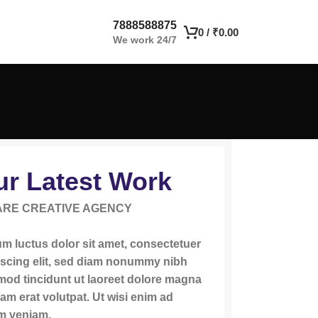
7888588875
0
/
₹
0.00
We work 24/7
r Latest Work
ARE CREATIVE AGENCY
m luctus dolor sit amet, consectetuer
iscing elit, sed diam nonummy nibh
mod tincidunt ut laoreet dolore magna
am erat volutpat. Ut wisi enim ad
m veniam.