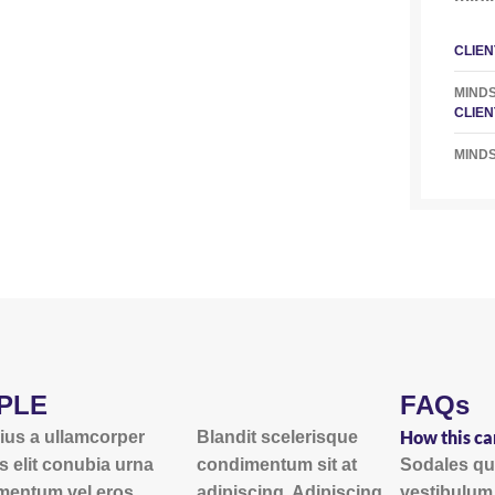
CLIEN
MIND
CLIEN
MIND
PLE
FAQs
How this ca
ius a ullamcorper
Blandit scelerisque
s elit conubia urna
condimentum sit at
Sodales qui
mentum vel eros
adipiscing. Adipiscing
vestibulum