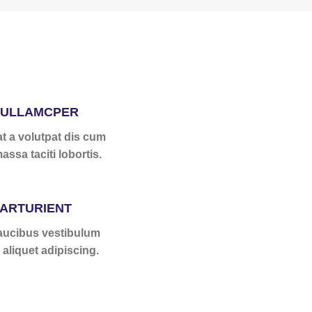
 ULLAMCPER
t a volutpat dis cum
assa taciti lobortis.
PARTURIENT
faucibus vestibulum
aliquet adipiscing.