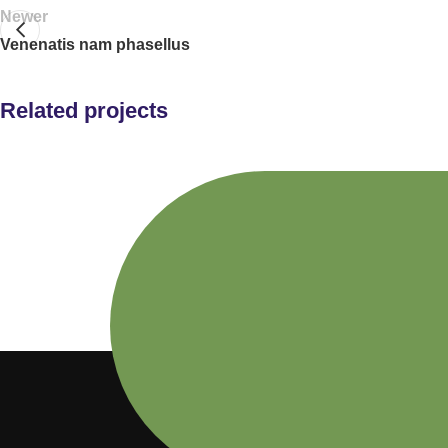
Newer
Venenatis nam phasellus
Related projects
Kitchen
Suspendisse quam at vestibulum