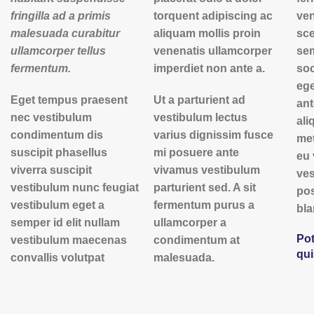
fringilla ad a primis
torquent adipiscing ac
ven
malesuada curabitur
aliquam mollis proin
sce
ullamcorper tellus
venenatis ullamcorper
se
fermentum.
imperdiet non ante a.
soc
ege
Eget tempus praesent
Ut a parturient ad
ant
nec vestibulum
vestibulum lectus
al
condimentum dis
varius dignissim fusce
me
suscipit phasellus
mi posuere ante
eu 
viverra suscipit
vivamus vestibulum
ves
vestibulum nunc feugiat
parturient sed. A sit
pos
vestibulum eget a
fermentum purus a
bla
semper id elit nullam
ullamcorper a
Pot
vestibulum maecenas
condimentum at
qu
convallis volutpat
malesuada.