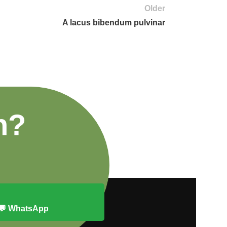
Older
A lacus bibendum pulvinar
n?
💬 WhatsApp