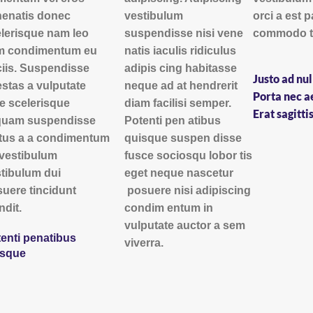
enatis donec
vestibulum
orci a est 
lerisque nam leo
suspendisse nisi vene
commodo te
m condimentum eu
natis iaculis ridiculus
iis. Suspendisse
adipis cing habitasse
Justo ad nu
stas a vulputate
neque ad at hendrerit
Porta nec a
e scelerisque
diam facilisi semper.
Erat sagitti
iquam suspendisse
Potenti pen atibus
tus a a condimentum
quisque suspen disse
vestibulum
fusce sociosqu lobor tis
tibulum dui
eget neque nascetur
uere tincidunt
posuere nisi adipiscing
ndit.
condim entum in
vulputate auctor a sem
enti penatibus
viverra.
isque