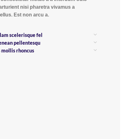
parturient nisi pharetra vivamus a
llus. Est non arcu a.
llam scelerisque fel
enean pellentesqu
s mollis rhoncus