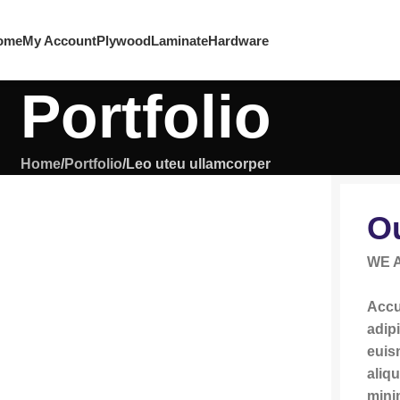
ome
My Account
Plywood
Laminate
Hardware
Portfolio
Home
Portfolio
Leo uteu ullamcorper
Ou
WE 
Accu
adip
euis
aliqu
mini