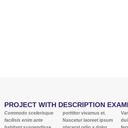
PROJECT WITH DESCRIPTION EXAM
Commodo scelerisque
porttitor vivamus et.
Var
facilisis enim ante
Nascetur laoreet ipsum
dui
habitant suspendisse
placerat odio a dolor
fer