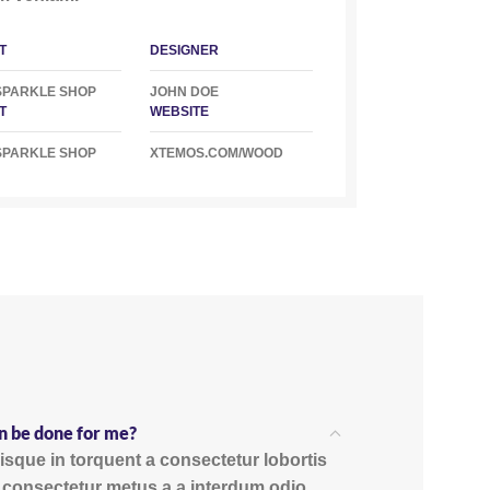
T
DESIGNER
SPARKLE SHOP
JOHN DOE
T
WEBSITE
SPARKLE SHOP
XTEMOS.COM/WOOD
n be done for me?
sque in torquent a consectetur lobortis
 consectetur metus a a interdum odio